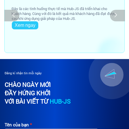
Đây là các tình huống thực tế mà Hub-JS đã triển khai cho
khách hàng. Cùng với đó là kết quả mà khách hàng đã đạt được
sau khi ứng dụng giải pháp của Hub-JS.
Xem ngay
Đăng kí nhận tin mỗi ngày
CHÀO NGÀY MỚI
ĐẦY HỨNG KHỞI
VỚI BÀI VIẾT TỪ
HUB-JS
Tên của bạn