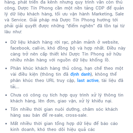
hàng, phát triển đa kênh nhưng quy trình vẫn còn thủ
công, Dược Tín Phong cần một nền tảng CDP để quản
lý dữ liệu khách hàng, tối ưu vận hành Marketing, Sale
và Service. Giải pháp mà Dược Tín Phong hướng tới
phải giải quyết được những “điểm nghẽn” đã tồn tại từ
lâu như:
Dữ liệu khách hàng rời rạc, phân mảnh ở website,
facebook, call-in, khó đồng bộ và hợp nhất. Điều này
càng trở nên cấp thiết khi Dược Tín Phong sở hữu
nhiều nhãn hàng với nguồn dữ liệu khổng lồ.
Phân khúc khách hàng thủ công, hạn chế theo một
vài điều kiện (thông tin đã
), không thể
định danh
phân khúc theo URL truy cập,
, tài liệu đã
last active
tải,…
Chưa có công cụ tích hợp quy trình xử lý thông tin
khách hàng, lên đơn, giao vận, xử lý khiếu nại.
Tốn nhiều thời gian nuôi dưỡng, chăm sóc khách
hàng sau bán để re-sale, cross-sale.
Mất nhiều thời gian tổng hợp dữ liệu để báo cáo
kinh doanh, khó theo dõi hiệu quả các