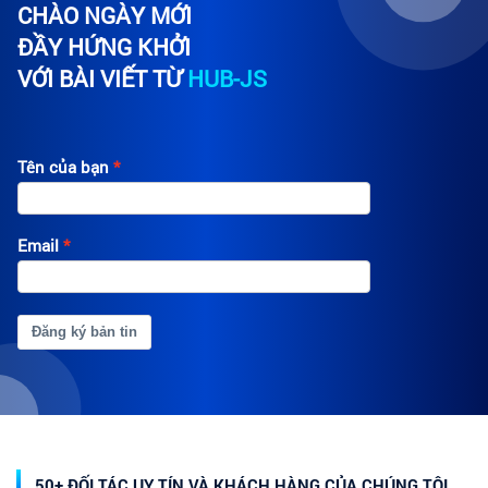
CHÀO NGÀY MỚI
ĐẦY HỨNG KHỞI
VỚI BÀI VIẾT TỪ
HUB-JS
Tên của bạn
Email
Đăng ký bản tin
50+ ĐỐI TÁC UY TÍN VÀ KHÁCH HÀNG CỦA CHÚNG TÔI