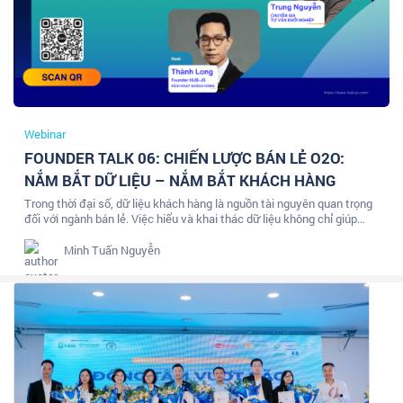
Webinar
FOUNDER TALK 06: CHIẾN LƯỢC BÁN LẺ O2O:
NẮM BẮT DỮ LIỆU – NẮM BẮT KHÁCH HÀNG
Trong thời đại số, dữ liệu khách hàng là nguồn tài nguyên quan trọng
đối với ngành bán lẻ. Việc hiểu và khai thác dữ liệu không chỉ giúp
doanh nghiệp nắm bắt hành vi khách hàng mà còn....
Minh Tuấn Nguyễn