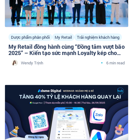
Dược phẩm phân phối
My Retail
Trải nghiệm khách hàng
My Retail đồng hành cùng “Đồng tâm vượt bão
2025” – Kiến tạo sức mạnh Loyalty kép cho
doanh nghiệp Dược phân phối cùng cộng đồng
Wendy Trịnh
6 min read
Tâm sự Marketing Y Dược