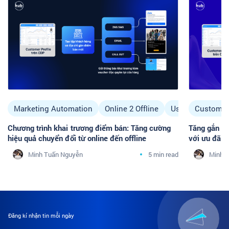
Marketing Automation
Online 2 Offline
Use Case
Customer
Chương trình khai trương điểm bán: Tăng cường
Tăng gắn kế
hiệu quả chuyển đổi từ online đến offline
với ưu đãi s
Minh Tuấn Nguyễn
5 min read
Minh 
Đăng kí nhận tin mỗi ngày