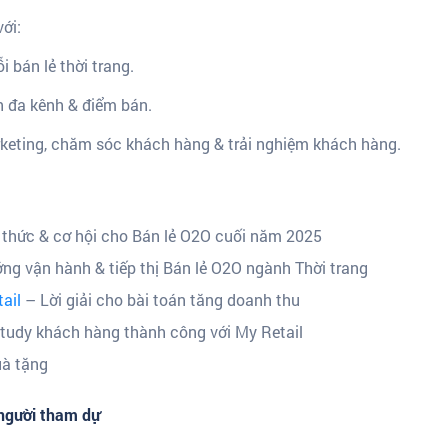
ới:
 bán lẻ thời trang.
h đa kênh & điểm bán.
keting, chăm sóc khách hàng & trải nghiệm khách hàng.
thức & cơ hội cho Bán lẻ O2O cuối năm 2025
ng vận hành & tiếp thị Bán lẻ O2O ngành Thời trang
ail
– Lời giải cho bài toán tăng doanh thu
tudy khách hàng thành công với My Retail
uà tặng
 người tham dự