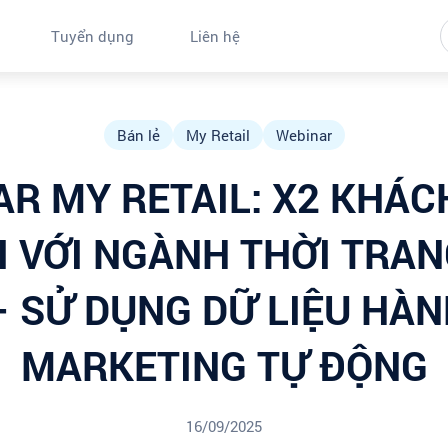
Tuyển dụng
Liên hệ
Bán lẻ
My Retail
Webinar
R MY RETAIL: X2 KHÁ
I VỚI NGÀNH THỜI TRAN
– SỬ DỤNG DỮ LIỆU HÀNH
MARKETING TỰ ĐỘNG
16/09/2025