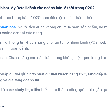
ebinar My Retail dành cho ngành bán lẻ thời trang O2O?
h thời trang bán lẻ O2O phải đối diện nhiều thách thức:
: Người tiêu dùng không chỉ mua sắm sản phẩm, họ 
 nhân hóa
 online đến tại cửa hàng.
: Thông tin khách hàng bị phân tán ở nhiều kênh (POS, web
n lý
ó nhìn toàn cảnh.
: Chạy quảng cáo dàn trải nhưng không hiệu quả, trong khi
 cao
 pháp cụ thể giúp
hợp nhất dữ liệu khách hàng O2O, tăng gấp đ
.
ing và gia tăng doanh thu
c từ
triển khai thành công, giúp rút ngắn q
case study thực tiễn
nar