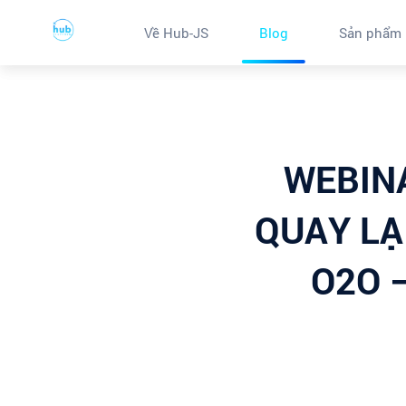
Về Hub-JS
Blog
Sản phẩm
WEBINA
QUAY LẠ
O2O 