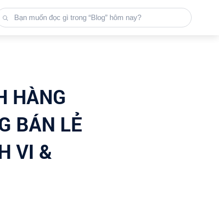
CH HÀNG
G BÁN LẺ
 VI &