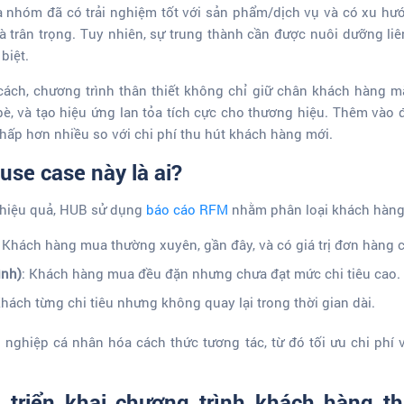
à nhóm đã có trải nghiệm tốt với sản phẩm/dịch vụ và có xu hư
 trân trọng. Tuy nhiên, sự trung thành cần được nuôi dưỡng liê
biệt.
ách, chương trình thân thiết không chỉ giữ chân khách hàng m
bè, và tạo hiệu ứng lan tỏa tích cực cho thương hiệu. Thêm vào đ
hấp hơn nhiều so với chi phí thu hút khách hàng mới.
use case này là ai?
h hiệu quả, HUB sử dụng
báo cáo RFM
nhằm phân loại khách hàng
: Khách hàng mua thường xuyên, gần đây, và có giá trị đơn hàng 
ình)
: Khách hàng mua đều đặn nhưng chưa đạt mức chi tiêu cao.
Khách từng chi tiêu nhưng không quay lại trong thời gian dài.
 nghiệp cá nhân hóa cách thức tương tác, từ đó tối ưu chi phí 
 triển khai chương trình khách hàng th