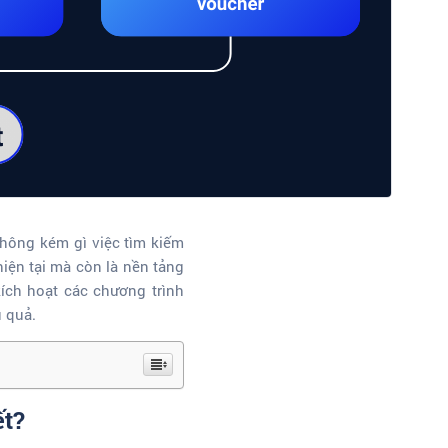
không kém gì việc tìm kiếm
iện tại mà còn là nền tảng
kích hoạt các chương trình
u quả.
ết?