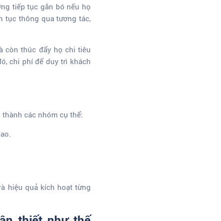
ớng tiếp tục gắn bó nếu họ
n tục thông qua tương tác,
à còn thúc đẩy họ chi tiêu
ó, chi phí để duy trì khách
 thành các nhóm cụ thể:
cao.
và hiệu quả kích hoạt từng
ân thiết như thế