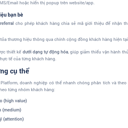
S/Email hoặc hiển thị popup trên website/app.
hiệu bạn bè
h
referral
cho phép khách hàng chia sẻ mã giới thiệu để nhận t
n tỏa thương hiệu thông qua chính cộng đồng khách hàng hiện tại
ược thiết kế
dưới dạng tự động hóa
, giúp giảm thiểu vận hành t
thực tế của từng khách hàng.
ờng cụ thể
latform, doanh nghiệp có thể nhanh chóng phân tích và theo 
t theo từng nhóm khách hàng:
ao (high value)
nh (medium)
ý (attention)