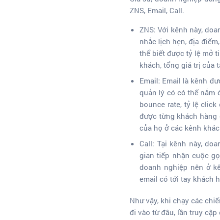
ZNS, Email, Call.
ZNS: Với kênh này, doa
nhắc lịch hẹn, địa điểm
thể biết được tỷ lệ mở 
khách, tổng giá trị của 
Email: Email là kênh đ
quản lý có có thể nắm đ
bounce rate, tỷ lệ clic
được từng khách hàng c
của họ ở các kênh khác
Call: Tại kênh này, do
gian tiếp nhận cuộc gọ
doanh nghiệp nên ở kê
email có tới tay khách
Như vậy, khi chạy các chiế
đi vào từ đâu, lần truy cập