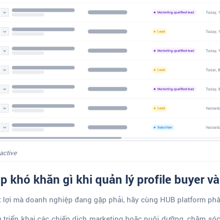
 active
 khó khăn gì khi quản lý profile buyer và 
 lợi mà doanh nghiệp đang gặp phải, hãy cùng HUB platform phân
 triển khai các chiến dịch marketing hoặc nuôi dưỡng, chăm s