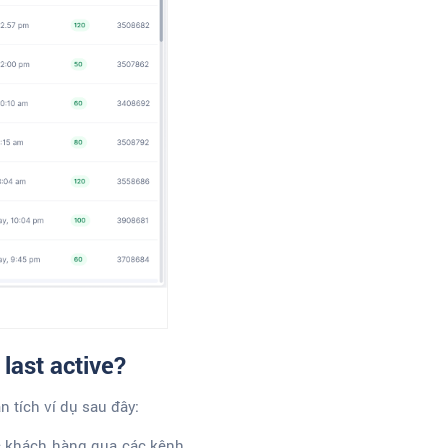
last active?
 tích ví dụ sau đây:
óc khách hàng qua các kênh