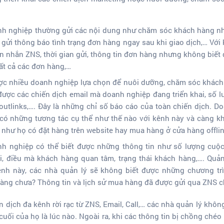
nh nghiệp thường gửi các nội dung như chăm sóc khách hàng nh
, gửi thông báo tình trạng đơn hàng ngay sau khi giao dịch,… Vớ
tin nhắn ZNS, thời gian gửi, thông tin đơn hàng nhưng không biế
tất cả các đơn hàng,…
ược nhiều doanh nghiệp lựa chọn để nuôi dưỡng, chăm sóc khách
ược các chiến dịch email mà doanh nghiệp đang triển khai, số lư
k outlinks,…. Đây là những chỉ số báo cáo của toàn chiến dịch. 
ó những tương tác cụ thể như thế nào với kênh này và càng kh
 như họ có đặt hàng trên website hay mua hàng ở cửa hàng offli
anh nghiệp có thể biết được những thông tin như số lượng cuộc
i, điều mà khách hàng quan tâm, trạng thái khách hàng,…. Quản
nh này, các nhà quản lý sẽ không biết được những chương tr
 hàng chưa? Thông tin và lịch sử mua hàng đã được gửi qua ZNS 
n dịch đa kênh rời rạc từ ZNS, Email, Call,… các nhà quản lý khô
 cuối của họ là lúc nào. Ngoài ra, khi các thông tin bị chồng ché