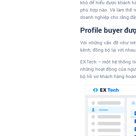
khó để hiểu được khách hà
phù hợp nào. Và làm thế n
doanh nghiệp cho rằng đây
Profile buyer đư
Với những vấn đề như trê
kênh, đồng bộ lại với nha
EX-Tech – một hệ thống tíc
những hoạt động của người
bộ hồ sơ khách hàng hoàn c