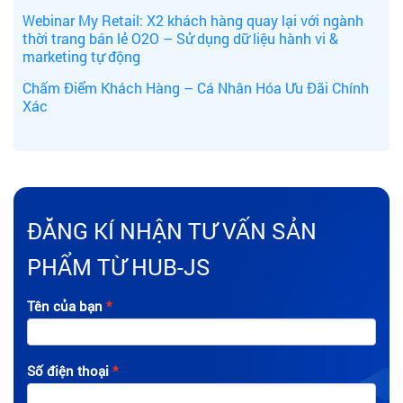
Webinar My Retail: X2 khách hàng quay lại với ngành
thời trang bán lẻ O2O – Sử dụng dữ liệu hành vi &
marketing tự động
Chấm Điểm Khách Hàng – Cá Nhân Hóa Ưu Đãi Chính
Xác
ĐĂNG KÍ NHẬN TƯ VẤN SẢN
PHẨM TỪ HUB-JS
Tên của bạn
Số điện thoại