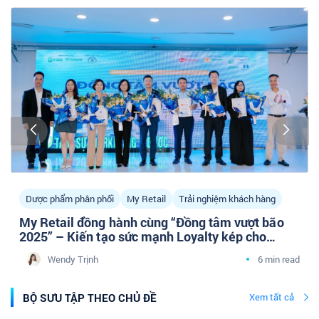
Dược phẩm phân phối
My Retail
Trải nghiệm khách hàng
My Retail đồng hành cùng “Đồng tâm vượt bão
2025” – Kiến tạo sức mạnh Loyalty kép cho
doanh nghiệp Dược phân phối cùng cộng đồng
Wendy Trịnh
6 min read
Tâm sự Marketing Y Dược
BỘ SƯU TẬP THEO CHỦ ĐỀ
Xem tất cả