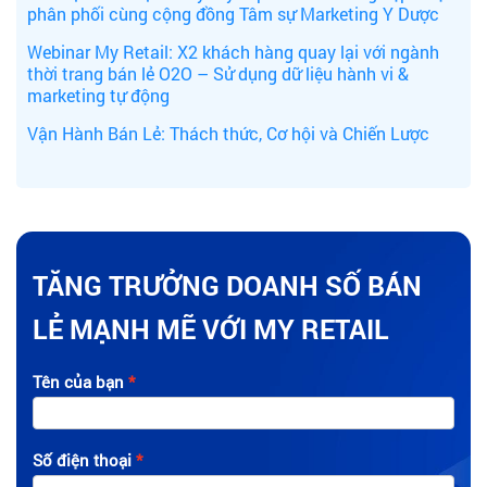
phân phối cùng cộng đồng Tâm sự Marketing Y Dược
Webinar My Retail: X2 khách hàng quay lại với ngành
thời trang bán lẻ O2O – Sử dụng dữ liệu hành vi &
marketing tự động
Vận Hành Bán Lẻ: Thách thức, Cơ hội và Chiến Lược
TĂNG TRƯỞNG DOANH SỐ BÁN
LẺ MẠNH MẼ VỚI MY RETAIL
Tên của bạn
Số điện thoại