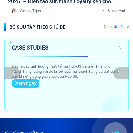
2025” – Kiến tạo sức mạnh Loyalty kép cho
doanh nghiệp Dược phân phối cùng cộng đồng
Wendy Trịnh
6 min read
Tâm sự Marketing Y Dược
BỘ SƯU TẬP THEO CHỦ ĐỀ
Xem tất cả
CASE STUDIES
Đây là các tình huống thực tế mà Hub-JS đã triển khai cho
khách hàng. Cùng với đó là kết quả mà khách hàng đã đạt được
sau khi ứng dụng giải pháp của Hub-JS.
Xem ngay
Đăng kí nhận tin mỗi ngày