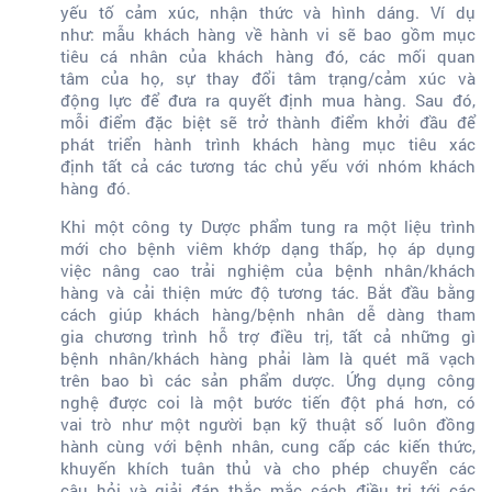
yếu tố cảm xúc, nhận thức và hình dáng. Ví dụ
như: mẫu khách hàng về hành vi sẽ bao gồm mục
tiêu cá nhân của khách hàng đó, các mối quan
tâm của họ, sự thay đổi tâm trạng/cảm xúc và
động lực để đưa ra quyết định mua hàng. Sau đó,
mỗi điểm đặc biệt sẽ trở thành điểm khởi đầu để
phát triển hành trình khách hàng mục tiêu xác
định tất cả các tương tác chủ yếu với nhóm khách
hàng đó.
Khi một công ty Dược phẩm tung ra một liệu trình
mới cho bệnh viêm khớp dạng thấp, họ áp dụng
việc nâng cao trải nghiệm của bệnh nhân/khách
hàng và cải thiện mức độ tương tác. Bắt đầu bằng
cách giúp khách hàng/bệnh nhân dễ dàng tham
gia chương trình hỗ trợ điều trị, tất cả những gì
bệnh nhân/khách hàng phải làm là quét mã vạch
trên bao bì các sản phẩm dược. Ứng dụng công
nghệ được coi là một bước tiến đột phá hơn, có
vai trò như một người bạn kỹ thuật số luôn đồng
hành cùng với bệnh nhân, cung cấp các kiến thức,
khuyến khích tuân thủ và cho phép chuyển các
câu hỏi và giải đáp thắc mắc cách điều trị tới các