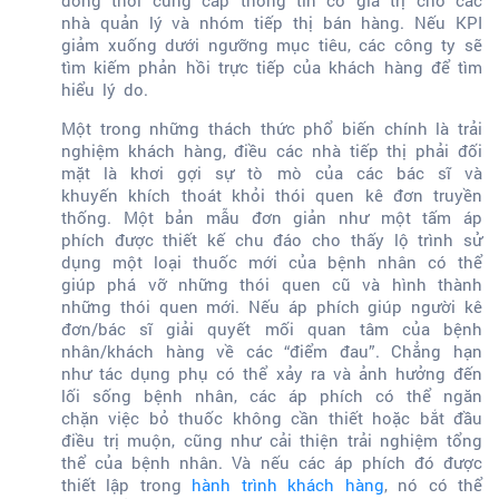
đồng thời cung cấp thông tin có giá trị cho các
nhà quản lý và nhóm tiếp thị bán hàng. Nếu KPI
giảm xuống dưới ngưỡng mục tiêu, các công ty sẽ
tìm kiếm phản hồi trực tiếp của khách hàng để tìm
hiểu lý do.
Một trong những thách thức phổ biến chính là trải
nghiệm khách hàng, điều các nhà tiếp thị phải đối
mặt là khơi gợi sự tò mò của các bác sĩ và
khuyến khích thoát khỏi thói quen kê đơn truyền
thống. Một bản mẫu đơn giản như một tấm áp
phích được thiết kế chu đáo cho thấy lộ trình sử
dụng một loại thuốc mới của bệnh nhân có thể
giúp phá vỡ những thói quen cũ và hình thành
những thói quen mới. Nếu áp phích giúp người kê
đơn/bác sĩ giải quyết mối quan tâm của bệnh
nhân/khách hàng về các “điểm đau”. Chẳng hạn
như tác dụng phụ có thể xảy ra và ảnh hưởng đến
lối sống bệnh nhân, các áp phích có thể ngăn
chặn việc bỏ thuốc không cần thiết hoặc bắt đầu
điều trị muộn, cũng như cải thiện trải nghiệm tổng
thể của bệnh nhân. Và nếu các áp phích đó được
thiết lập trong
hành trình khách hàng
, nó có thể