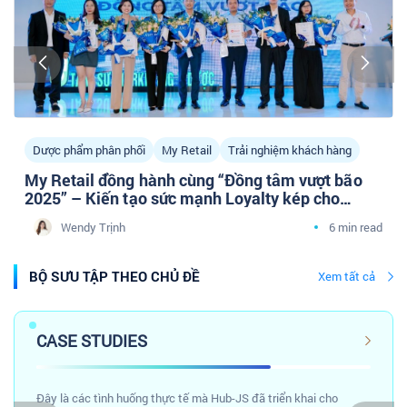
Dược phẩm phân phối
My Retail
Trải nghiệm khách hàng
My Retail đồng hành cùng “Đồng tâm vượt bão
2025” – Kiến tạo sức mạnh Loyalty kép cho
doanh nghiệp Dược phân phối cùng cộng đồng
Wendy Trịnh
6 min read
Tâm sự Marketing Y Dược
BỘ SƯU TẬP THEO CHỦ ĐỀ
Xem tất cả
CASE STUDIES
Đây là các tình huống thực tế mà Hub-JS đã triển khai cho