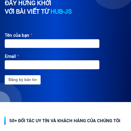
ĐẦY HỨNG KHỞI
VỚI BÀI VIẾT TỪ
HUB-JS
Tên của bạn
Email
Đăng ký bản tin
50+ ĐỐI TÁC UY TÍN VÀ KHÁCH HÀNG CỦA CHÚNG TÔI