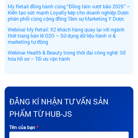
My Retail đồng hành cùng “Đồng tâm vượt bão 2025” –
Kiến tạo sức mạnh Loyalty kép cho doanh nghiệp Dược
phân phối cùng cộng đồng Tâm sự Marketing Y Dược
Webinar My Retail: X2 khách hàng quay lại với ngành
thời trang bán lẻ O2O – Sử dụng dữ liệu hành vi &
marketing tự động
Webinar Health & Beauty trong thời đại công nghệ: Số
hóa hồ sơ – Tối ưu vận hành
ĐĂNG KÍ NHẬN TƯ VẤN SẢN
PHẨM TỪ HUB-JS
Tên của bạn