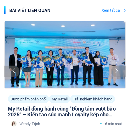
BÀI VIẾT LIÊN QUAN
Xem tất cả
Dược phẩm phân phối
My Retail
Trải nghiệm khách hàng
My Retail đồng hành cùng “Đồng tâm vượt bão
2025” – Kiến tạo sức mạnh Loyalty kép cho
doanh nghiệp Dược phân phối cùng cộng đồng
Wendy Trịnh
6 min read
Tâm sự Marketing Y Dược