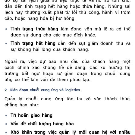
do sự sai lệch giữa số liệu thực tế và hồ sơ tồn kho,
dẫn đến tình trạng hết hàng hoặc thừa hàng. Những sai
lệch này thường xuất phát từ lỗi thủ công, hành vi trộm
cắp, hoặc hàng hóa bị hư hỏng.
Tình trạng thừa hàng
làm đọng vốn mà lẽ ra có thể
được sử dụng cho các mục đích khác.
Tình trạng hết hàng
dẫn đến sụt giảm doanh thu và
sự không hài lòng của khách hàng.
Ngoài ra, việc dự báo nhu cầu của khách hàng một
cách chính xác không hề dễ dàng. Các xu hướng thị
trường bất ngờ hoặc sự gián đoạn trong chuỗi cung
ứng có thể làm vấn đề thêm phức tạp.
2. Gián đoạn chuỗi cung ứng và logistics
Quản lý chuỗi cung ứng tồn tại vô vàn thách thức,
chẳng hạn như:
Trì hoãn giao hàng
Vấn đề chất lượng hàng hóa
Khó khăn trong việc quản lý mối quan hệ với nhiều