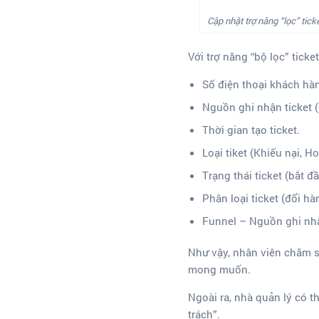
Cập nhật trợ năng “lọc” tick
Với trợ năng “bộ lọc” ticke
Số điện thoại khách hà
Nguồn ghi nhận ticket (C
Thời gian tạo ticket.
Loại tiket (Khiếu nại, H
Trạng thái ticket (bắt đ
Phân loại ticket (đổi hà
Funnel – Nguồn ghi nhận
Như vậy, nhân viên chăm só
mong muốn.
Ngoài ra, nhà quản lý có t
trách”.