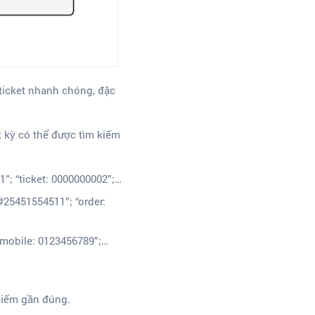
ticket nhanh chóng, đặc
ất kỳ có thể được tìm kiếm
01”; “ticket: 0000000002”;…
#25451554511”; “order:
 “mobile: 0123456789”;…
 kiếm gần đúng.