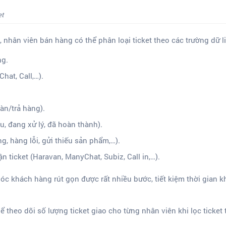
et
t, nhân viên bán hàng có thể phân loại ticket theo các trường dữ l
ng.
hat, Call,…).
oàn/trả hàng).
ầu, đang xử lý, đã hoàn thành).
ng, hàng lỗi, gửi thiếu sản phẩm,…).
 ticket (Haravan, ManyChat, Subiz, Call in,…).
c khách hàng rút gọn được rất nhiều bước, tiết kiệm thời gian k
hể theo dõi số lượng ticket giao cho từng nhân viên khi lọc ticke