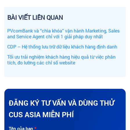
BÀI VIẾT LIÊN QUAN
PVcomBank và “chìa khóa” vận hành Marketing, Sales
and Service Agent chỉ với 1 giải pháp duy nhất
CDP – Hệ thống lưu trữ dữ liệu khách hàng định danh
Tối ưu trải nghiệm khách hàng hiệu quả từ việc phân
tích, đo lường các chỉ số website
ĐĂNG KÝ TƯ VẤN VÀ DÙNG THỬ
CUS ASIA MIỄN PHÍ
Tên của bạn