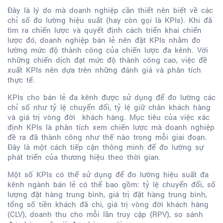
Đây là lý do mà doanh nghiệp cần thiết nên biết về các
chỉ số đo lường hiệu suất (hay còn gọi là KPIs). Khi đã
tìm ra chiến lược và quyết định cách triển khai chiến
lược đó, doanh nghiệp bán lẻ nên đặt KPIs nhằm đo
lường mức độ thành công của chiến lược đa kênh. Với
những chiến dịch đạt mức độ thành công cao, việc đề
xuất KPIs nên dựa trên những đánh giá và phân tích
thực tế.
KPIs cho bán lẻ đa kênh được sử dụng để đo lường các
chỉ số như tỷ lệ chuyển đổi, tỷ lệ giữ chân khách hàng
và giá trị vòng đời khách hàng. Mục tiêu của việc xác
định KPIs là phân tích xem chiến lược mà doanh nghiệp
đề ra đã thành công như thế nào trong mỗi giai đoạn.
Đây là một cách tiếp cận thông minh để đo lường sự
phát triển của thương hiệu theo thời gian.
Một số KPIs có thể sử dụng để đo lường hiệu suất đa
kênh ngành bán lẻ có thể bao gồm: tỷ lệ chuyển đổi, số
lượng đặt hàng trung bình, giá trị đặt hàng trung bình,
tổng số tiền khách đã chi, giá trị vòng đời khách hàng
(CLV), doanh thu cho mỗi lần truy cập (RPV), so sánh