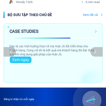
Wendy Trịnh
6 min read
Tâm sự Marketing Y Dược
BỘ SƯU TẬP THEO CHỦ ĐỀ
Xem tất cả
CASE STUDIES
Đây là các tình huống thực tế mà Hub-JS đã triển khai cho
khách hàng. Cùng với đó là kết quả mà khách hàng đã đạt được
sau khi ứng dụng giải pháp của Hub-JS.
Xem ngay
Đăng kí nhận tin mỗi ngày