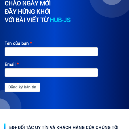
CHÀO NGÀY MỚI
ĐẦY HỨNG KHỞI
VỚI BÀI VIẾT TỪ
HUB-JS
Tên của bạn
Email
Đăng ký bản tin
50+ ĐỐI TÁC UY TÍN VÀ KHÁCH HÀNG CỦA CHÚNG TÔI