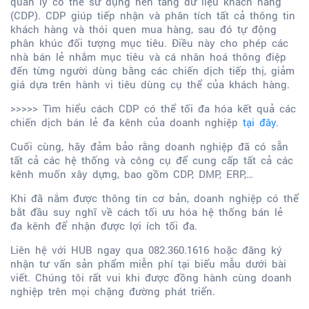
quản lý có thể sử dụng nền tảng dữ liệu khách hàng
(CDP). CDP giúp tiếp nhận và phân tích tất cả thông tin
khách hàng và thói quen mua hàng, sau đó tự động
phân khúc đối tượng mục tiêu. Điều này cho phép các
nhà bán lẻ nhắm mục tiêu và cá nhân hoá thông điệp
đến từng người dùng bằng các chiến dịch tiếp thị, giảm
giá dựa trên hành vi tiêu dùng cụ thể của khách hàng.
>>>>> Tìm hiểu cách CDP có thể tối đa hóa kết quả các
chiến dịch bán lẻ đa kênh của doanh nghiệp
tại đây
.
Cuối cùng, hãy đảm bảo rằng doanh nghiệp đã có sẵn
tất cả các hệ thống và công cụ để cung cấp tất cả các
kênh muốn xây dựng, bao gồm CDP, DMP, ERP,…
Khi đã nắm được thông tin cơ bản, doanh nghiệp có thể
bắt đầu suy nghĩ về cách tối ưu hóa hệ thống bán lẻ
đa kênh để nhận được lợi ích tối đa.
Liên hệ với HUB ngay qua 082.360.1616 hoặc đăng ký
nhận tư vấn sản phẩm miễn phí tại biểu mẫu dưới bài
viết. Chúng tôi rất vui khi được đồng hành cùng doanh
nghiệp trên mọi chặng đường phát triển.