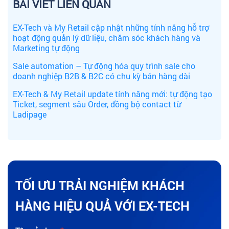
BÀI VIẾT LIÊN QUAN
EX-Tech và My Retail cập nhật những tính năng hỗ trợ
hoạt động quản lý dữ liệu, chăm sóc khách hàng và
Marketing tự động
Sale automation – Tự động hóa quy trình sale cho
doanh nghiệp B2B & B2C có chu kỳ bán hàng dài
EX-Tech & My Retail update tính năng mới: tự động tạo
Ticket, segment sâu Order, đồng bộ contact từ
Ladipage
TỐI ƯU TRẢI NGHIỆM KHÁCH
HÀNG HIỆU QUẢ VỚI EX-TECH