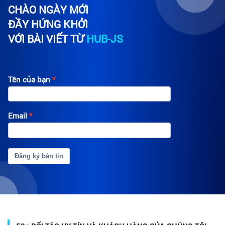
CHÀO NGÀY MỚI
ĐẦY HỨNG KHỞI
VỚI BÀI VIẾT TỪ
HUB-JS
Tên của bạn
Email
Đăng ký bản tin