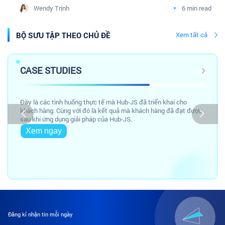
doanh nghiệp Dược phân phối cùng cộng đồng
Wendy Trịnh
6 min read
Tâm sự Marketing Y Dược
BỘ SƯU TẬP THEO CHỦ ĐỀ
Xem tất cả
CASE STUDIES
Đây là các tình huống thực tế mà Hub-JS đã triển khai cho
khách hàng. Cùng với đó là kết quả mà khách hàng đã đạt được
sau khi ứng dụng giải pháp của Hub-JS.
Xem ngay
Đăng kí nhận tin mỗi ngày