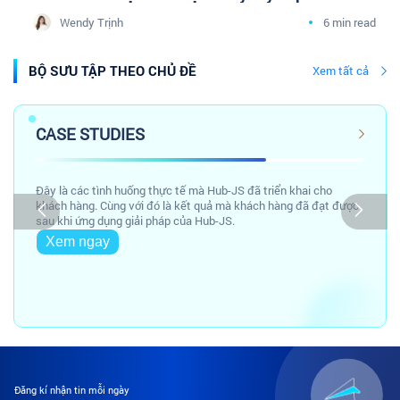
doanh nghiệp Dược phân phối cùng cộng đồng
Wendy Trịnh
6 min read
Tâm sự Marketing Y Dược
BỘ SƯU TẬP THEO CHỦ ĐỀ
Xem tất cả
CASE STUDIES
Đây là các tình huống thực tế mà Hub-JS đã triển khai cho
khách hàng. Cùng với đó là kết quả mà khách hàng đã đạt được
sau khi ứng dụng giải pháp của Hub-JS.
Xem ngay
Đăng kí nhận tin mỗi ngày