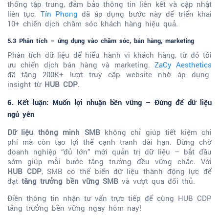
thống tập trung, đảm bảo thông tin liên kết và cập nhật
liên tục.
Tín Phong
đã áp dụng bước này để triển khai
10+ chiến dịch chăm sóc khách hàng hiệu quả.
5.3 Phân tích – ứng dụng vào chăm sóc, bán hàng, marketing
Phân tích dữ liệu để hiểu hành vi khách hàng, từ đó tối
ưu chiến dịch bán hàng và marketing.
ZaCy Aesthetics
đã tăng 200K+ lượt truy cập website nhờ áp dụng
insight từ
HUB CDP
.
6. Kết luận: Muốn lợi nhuận bền vững – Đừng để dữ liệu
ngủ yên
Dữ liệu thông minh SMB
không chỉ giúp tiết kiệm chi
phí mà còn tạo lợi thế cạnh tranh dài hạn. Đừng chờ
doanh nghiệp “đủ lớn” mới quản trị dữ liệu – bắt đầu
sớm giúp mỗi bước tăng trưởng đều vững chắc. Với
HUB CDP
, SMB có thể biến dữ liệu thành động lực để
đạt
tăng trưởng bền vững SMB
và vượt qua đối thủ.
Điền thông tin nhận tư vấn trực tiếp để cùng HUB CDP
tăng trưởng bền vững ngay hôm nay!