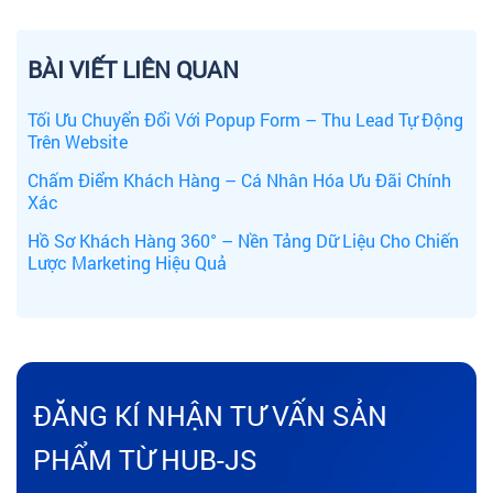
BÀI VIẾT LIÊN QUAN
Tối Ưu Chuyển Đổi Với Popup Form – Thu Lead Tự Động
Trên Website
Chấm Điểm Khách Hàng – Cá Nhân Hóa Ưu Đãi Chính
Xác
Hồ Sơ Khách Hàng 360° – Nền Tảng Dữ Liệu Cho Chiến
Lược Marketing Hiệu Quả
ĐĂNG KÍ NHẬN TƯ VẤN SẢN
PHẨM TỪ HUB-JS