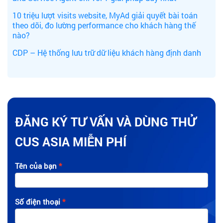
10 triệu lượt visits website, MyAd giải quyết bài toán
theo dõi, đo lường performance cho khách hàng thế
nào?
CDP – Hệ thống lưu trữ dữ liệu khách hàng định danh
ĐĂNG KÝ TƯ VẤN VÀ DÙNG THỬ
CUS ASIA MIỄN PHÍ
Tên của bạn
Số điện thoại