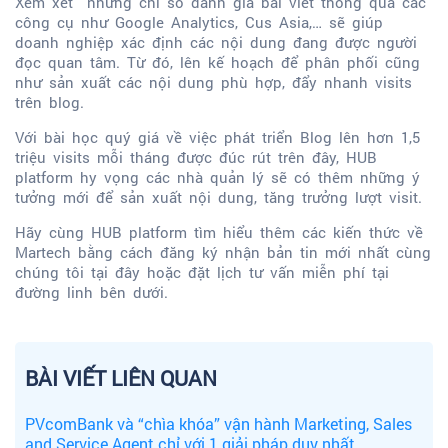
Xem xét những chỉ số đánh giá bài viết thông qua các
công cụ như Google Analytics, Cus Asia,… sẽ giúp
doanh nghiệp xác định các nội dung đang được người
đọc quan tâm. Từ đó, lên kế hoạch để phân phối cũng
như sản xuất các nội dung phù hợp, đẩy nhanh visits
trên blog.
Với bài học quý giá về việc phát triển Blog lên hơn 1,5
triệu visits mỗi tháng được đúc rút trên đây, HUB
platform hy vọng các nhà quản lý sẽ có thêm những ý
tưởng mới để sản xuất nội dung, tăng trưởng lượt visit.
Hãy cùng HUB platform tìm hiểu thêm các kiến thức về
Martech bằng cách đăng ký nhận bản tin mới nhất cùng
chúng tôi tại đây hoặc đặt lịch tư vấn miễn phí tại
đường linh bên dưới.
BÀI VIẾT LIÊN QUAN
PVcomBank và “chìa khóa” vận hành Marketing, Sales
and Service Agent chỉ với 1 giải pháp duy nhất