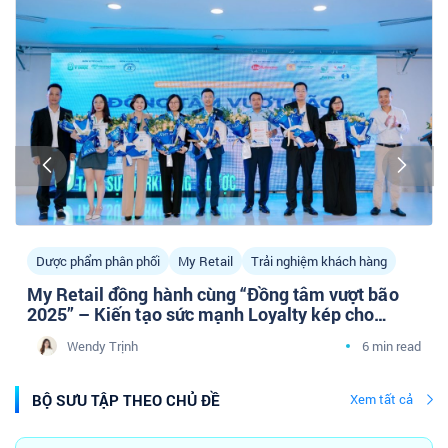
Dược phẩm phân phối
My Retail
Trải nghiệm khách hàng
My Retail đồng hành cùng “Đồng tâm vượt bão
2025” – Kiến tạo sức mạnh Loyalty kép cho
doanh nghiệp Dược phân phối cùng cộng đồng
Wendy Trịnh
6 min read
Tâm sự Marketing Y Dược
BỘ SƯU TẬP THEO CHỦ ĐỀ
Xem tất cả