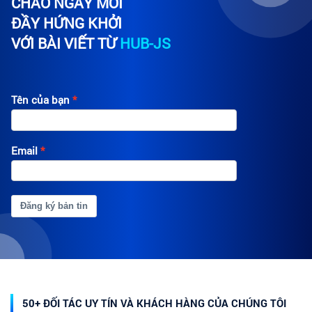
CHÀO NGÀY MỚI
ĐẦY HỨNG KHỞI
VỚI BÀI VIẾT TỪ
HUB-JS
Tên của bạn
Email
Đăng ký bản tin
50+ ĐỐI TÁC UY TÍN VÀ KHÁCH HÀNG CỦA CHÚNG TÔI