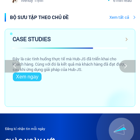
Wendy Trịnh
6 min read
Tâm sự Marketing Y Dược
BỘ SƯU TẬP THEO CHỦ ĐỀ
Xem tất cả
CASE STUDIES
Đây là các tình huống thực tế mà Hub-JS đã triển khai cho
khách hàng. Cùng với đó là kết quả mà khách hàng đã đạt được
sau khi ứng dụng giải pháp của Hub-JS.
Xem ngay
Đăng kí nhận tin mỗi ngày