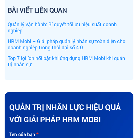
BÀI VIẾT LIÊN QUAN
Quản lý vận hành: Bí quyết tối ưu hiệu suất doanh
nghiệp
HRM Mobi – Giải pháp quản lý nhân sự toàn diện cho
doanh nghiệp trong thời đại số 4.0
Top 7 lợi ích nổi bật khi ứng dụng HRM Mobi khi quản
trị nhân sự
QUẢN TRỊ NHÂN LỰC HIỆU QUẢ
VỚI GIẢI PHÁP HRM MOBI
Tên của bạn