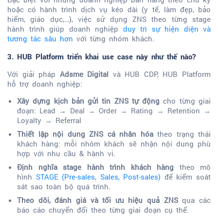
hoặc có hành trình dịch vụ kéo dài (y tế, làm đẹp, bảo
hiểm, giáo dục,…), việc sử dụng ZNS theo từng stage
hành trình giúp doanh nghiệp
duy trì sự hiện diện và
tương tác sâu hơn
với từng nhóm khách.
3. HUB Platform triển khai use case này như thế nào?
Với giải pháp
Adsme Digital
và HUB CDP, HUB Platform
hỗ trợ doanh nghiệp:
Xây dựng kịch bản gửi tin ZNS tự động
cho từng giai
đoạn:
Lead → Deal → Order → Rating → Retention →
Loyalty → Referral
Thiết lập nội dung ZNS cá nhân hóa
theo trạng thái
khách hàng: mỗi nhóm khách sẽ nhận nội dung phù
hợp với nhu cầu & hành vi.
Định nghĩa stage hành trình khách hàng
theo mô
hình
STAGE (Pre-sales, Sales, Post-sales)
để kiểm soát
sát sao toàn bộ quá trình.
Theo dõi, đánh giá và tối ưu hiệu quả ZNS
qua các
báo cáo chuyển đổi theo từng giai đoạn cụ thể.