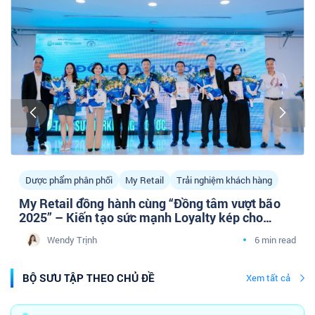
Dược phẩm phân phối
My Retail
Trải nghiệm khách hàng
My Retail đồng hành cùng “Đồng tâm vượt bão
2025” – Kiến tạo sức mạnh Loyalty kép cho
doanh nghiệp Dược phân phối cùng cộng đồng
Wendy Trịnh
6 min read
Tâm sự Marketing Y Dược
BỘ SƯU TẬP THEO CHỦ ĐỀ
Xem tất cả