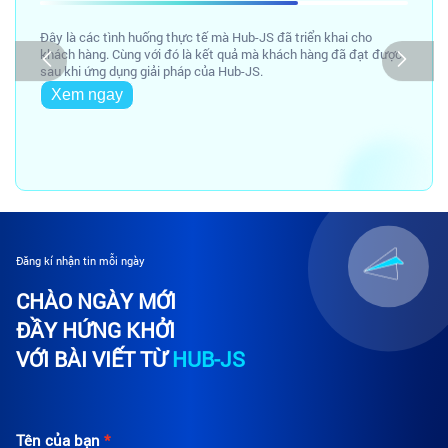
Đây là các tình huống thực tế mà Hub-JS đã triển khai cho
khách hàng. Cùng với đó là kết quả mà khách hàng đã đạt được
sau khi ứng dụng giải pháp của Hub-JS.
Xem ngay
Đăng kí nhận tin mỗi ngày
CHÀO NGÀY MỚI
ĐẦY HỨNG KHỞI
VỚI BÀI VIẾT TỪ
HUB-JS
Tên của bạn