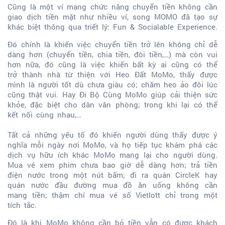
Cũng là một ví mang chức năng chuyển tiền không cần
giao dịch tiền mặt như nhiều ví, song MOMO đã tạo sự
khác biệt thông qua triết lý: Fun & Socialable Experience.
Đó chính là khiến việc chuyển tiền trở lên không chỉ dễ
dàng hơn (chuyển tiền, chia tiền, đòi tiền,…) mà còn vui
hơn nữa, đó cũng là việc khiến bất kỳ ai cũng có thể
trở thành nhà từ thiện với Heo Đất MoMo, thấy được
mình là người tốt dù chưa giàu có; chăm heo ảo đôi lúc
cũng thật vui. Hay Đi Bộ Cùng MoMo giúp cải thiện sức
khỏe, đặc biệt cho dân văn phòng; trong khi lại có thể
kết nối cùng nhau,…
Tất cả những yếu tố đó khiến người dùng thấy được ý
nghĩa mỗi ngày nơi MoMo, và họ tiếp tục khám phá các
dịch vụ hữu ích khác MoMo mang lại cho người dùng.
Mua vé xem phim chưa bao giờ dễ dàng hơn; trả tiền
điện nước trong một nút bấm; đi ra quán CircleK hay
quán nước đầu đường mua đồ ăn uống không cần
mang tiền; thậm chí mua vé số Vietlott chỉ trong một
tích tắc.
Đó là khi MoMo không cần bỏ tiền vẫn có được khách