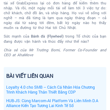
tài xế GrabExpress lại có đơn hàng để kiếm thêm thu
nhập. Và rồi, một ngày mỗi tài xế làm tới 3 việc tự do:
chở khách, chở đồ ăn, và ship hàng. Họ vui vẻ sống với
nghề – mà đã từng là tạm qua ngày tháng đoạn – cả
ngày dài từ sáng tới đêm, bất kỳ ngày nào họ thấy
muốn ra đường từ thứ Hai tới Chủ Nhật.
Sức mạnh của
trong Tổ chức của bạn
Bánh đà (Flywheel)
đang được vận hành và thúc đẩy như thế nào?
Chia sẻ của Mr Trường Bomi, Former Co-Founder and
CEO at AhaMove
BÀI VIẾT LIÊN QUAN
Loyalty 4.0 cho SMB – Cách Cá Nhân Hóa Chương
Trình Khách Hàng Thân Thiết Bằng CDP
HUB-JS: Cùng Marcom-AI Platform Và Liên Minh D.A
Alliance Kiến Tạo Tương Lai Kinh Tế Số