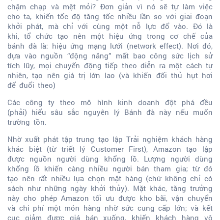
chậm chạp và mệt mỏi? Đơn giản vì nó sẽ tự làm việc
cho ta, khiến tốc độ tăng tốc nhiều lần so với giai đoạn
khởi phát, mà chỉ với cùng một nỗ lực đổ vào. Đó là
khi, tổ chức tạo nên một hiệu ứng trong cơ chế của
bánh đà là: hiệu ứng mạng lưới (network effect). Nơi đó,
dựa vào nguồn “động năng” mất bao công sức lịch sử
tích lũy, mọi chuyển động tiếp theo diễn ra một cách tự
nhiên, tạo nên giá trị lớn lao (và khiến đối thủ hụt hơi
để đuổi theo)
Các công ty theo mô hình kinh doanh đột phá đều
(phải) hiểu sâu sắc nguyên lý Bánh đà này nếu muốn
trường tồn.
Nhờ xuất phát tập trung tạo lập Trải nghiệm khách hàng
khác biệt (từ triết lý Customer First), Amazon tạo lập
được nguồn người dùng khổng lồ. Lượng người dùng
khổng lồ khiến càng nhiều người bán tham gia; từ đó
tạo nên rất nhiều lựa chọn mặt hàng (chứ không chỉ có
sách như những ngày khởi thủy). Mặt khác, tăng trưởng
này cho phép Amazon tối ưu được kho bãi, vận chuyển
và chi phí một món hàng nhờ sức cung cấp lớn; và kết
cục giảm được giá bán xuống, khiến khách hàng vô