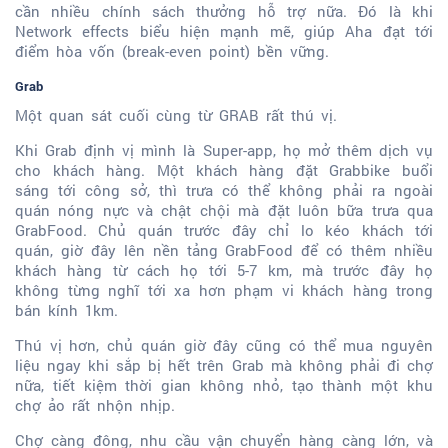
cần nhiều chính sách thưởng hỗ trợ nữa. Đó là khi
Network effects biểu hiện mạnh mẽ, giúp Aha đạt tới
điểm hòa vốn (break-even point) bền vững.
Grab
Một quan sát cuối cùng từ GRAB rất thú vị.
Khi Grab định vị mình là Super-app, họ mở thêm dịch vụ
cho khách hàng. Một khách hàng đặt Grabbike buổi
sáng tới công sở, thì trưa có thể không phải ra ngoài
quán nóng nực và chật chội mà đặt luôn bữa trưa qua
GrabFood. Chủ quán trước đây chỉ lo kéo khách tới
quán, giờ đây lên nền tảng GrabFood để có thêm nhiều
khách hàng từ cách họ tới 5-7 km, mà trước đây họ
không từng nghĩ tới xa hơn phạm vi khách hàng trong
bán kính 1km.
Thú vị hơn, chủ quán giờ đây cũng có thể mua nguyên
liệu ngay khi sắp bị hết trên Grab mà không phải đi chợ
nữa, tiết kiệm thời gian không nhỏ, tạo thành một khu
chợ ảo rất nhộn nhịp.
Chợ càng đông, nhu cầu vận chuyển hàng càng lớn, và