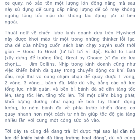
xe quay, nó bảo tồn một lượng lớn động năng mà sau
này sử dụng để cung cấp năng lượng để cỗ máy không
ngừng tăng tốc mặc dù không tác động lực từ bên
ngoài.
Thuật ngữ về chiến lược kinh doanh dựa trên Flywheel
này được khơi mào từ một trong những thinker lỗi lạc,
cha đẻ của những cuốn sách bán chạy xuyên suốt thời
gian – Good to Great (từ tốt tới vĩ đại), Build to Last
(xây dựng để trường tồn), Great by Choice (vĩ đại do lựa
chọn),… – Jim Collins. Nhịp trong kinh doanh cũng như
việc khiến bánh đà quay trong chuyển động cơ khí. Ban
đầu, mọi thứ vô cùng chậm chạp để quay được 1 vòng,
2 vòng, 3 vòng,.. bánh đà. Mặc dù vậy, bằng các nỗ lực
tổng lực, nhất quán, và bền bỉ, bánh đà sẽ dần tăng tốc
lên, tăng tốc lên, tăng tốc lên. Tới một điểm bùng phát,
khối lượng dường như nặng nề tích lũy thành động
lượng, tự ném bánh đà về phía trước khiến động cơ
quay nhanh hơn một cách tự nhiên giúp tốc độ gia tăng
nhiều lần với cùng một công sức bỏ vào.
Tới đây ta cũng dễ dàng trả lời được “
tại sao lại cần nỗ
“, dù vô cùng
lực để khiến bánh đà tăng trưởng hoạt động