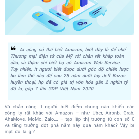
Ai cũng có thể biết Amazon, biết đây là đế chế
Thương mại điện tử của Mỹ với chân rết khắp toàn
cầu, và thậm chí biết họ có Amazon Web Service.
Tuy nhiên, ít người biết được dưới góc độ chiến lược
họ làm thế nào để sau 25 năm dưới tay Jeff Bazos
huyền thoại, họ đã có giá trị vốn hóa gần 2 nghìn tỷ
đô la, gấp 7 lần GDP Việt Nam 2020.
Và chắc càng ít người biết điểm chung nào khiến các
công ty rất khác với Amazon – như Uber, Airbnb, Grab,
AhaMove, MoMo, Zalo,… – tạo lập thị trường từ con số 0
và tăng trưởng đột phá năm này qua năm khác? Vậy bí
mật đó là gì?