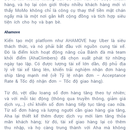
hàng, và họ lại còn giới thiệu nhiều khách hàng mới vì
thấy MoMo không chỉ là công cụ thay thế tiền mặt chán
ngấy mà là một nơi gắn kết cộng đồng và tích hợp siêu
tiện ích cho họ và bạn bè.
Ahamove
Kiến tạo một platform như AHAMOVE hay Uber là siêu
thách thức, và nó phải bắt đầu với nguồn cung tài xế.
Đó là điểm kích hoạt động năng của Bánh đà mà team
khởi điểm (AhaClimbers) đã chọn xuất phát từ những
ngày tạo lập. Có được lượng tài xế lớn dần, độ phủ địa
lý về tài xế tăng lên, khiến trải nghiệm nhận đơn hàng
ship tăng mạnh mẽ (về Tỷ lệ nhận đơn – Acceptance
Rate & Tốc độ nhận đơn – Tốc độ giao hàng).
Từ đó, vệt dầu loang số đơn hàng tăng theo tự nhiên;
và với mỗi tác động (thông qua truyền thông, giảm giá
dịch vụ,…) chỉ khiến số đơn hàng tiếp tục tăng cao nữa.
Từ số đơn hàng và lượng người cần giao hàng gia tăng,
Aha lại thiết kế thêm được dịch vụ mới làm tăng thỏa
mãn khách hàng; từ đó, tài xế giao hàng lại có thêm
thu nhập, và họ càng trung thành với Aha mà không