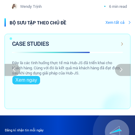
doanh nghiệp Dược phân phối cùng cộng đồng
Wendy Trịnh
6 min read
Tâm sự Marketing Y Dược
BỘ SƯU TẬP THEO CHỦ ĐỀ
Xem tất cả
CASE STUDIES
Đây là các tình huống thực tế mà Hub-JS đã triển khai cho
khách hàng. Cùng với đó là kết quả mà khách hàng đã đạt được
sau khi ứng dụng giải pháp của Hub-JS.
Xem ngay
Đăng kí nhận tin mỗi ngày