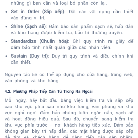
những gì bạn cần và loại bỏ phần còn lại.
Set in Order (Sắp xếp)
: Đặt các vật dụng cần thiết
vào đúng vị trí.
Shine (Sạch sẽ)
: Đảm bảo sản phẩm sạch sẽ, hấp dẫn
và kho hàng được kiểm tra, bảo trì thường xuyên.
Standardize (Chuẩn hóa)
: Ghi quy trình ra giấy để
đảm bảo tính nhất quán giữa các nhân viên.
Sustain (Duy trì)
: Duy trì quy trình và điều chỉnh khi
cần thiết.
Nguyên tắc 5S có thể áp dụng cho cửa hàng, trang web,
văn phòng và kho hàng.
4.2. Phương Pháp Tiếp Cận Từ Trong Ra Ngoài
Mỗi ngày, hãy bắt đầu bằng việc kiểm tra và sắp xếp
các khu vực phía sau như kho hàng, văn phòng và khu
vực nghỉ ngơi, đảm bảo chúng luôn ngăn nắp, sạch sẽ
và hoạt động hiệu quả. Sau đó, chuyển sang kiểm tra
khu vực phía trước – nơi khách hàng tiếp xúc. Đảm bảo
không gian bày trí hấp dẫn, các mặt hàng được sắp xếp
dễ tìm và khách hàng dễ dàng tiếp cận sản phẩm.