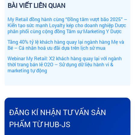
BÀI VIẾT LIÊN QUAN
My Retail đồng hành cùng “Đồng tâm vượt bão 2025” –
Kiến tạo sức mạnh Loyalty kép cho doanh nghiệp Dược
phân phối cùng cộng đồng Tâm sự Marketing Y Dược
Tăng 40% tỷ lệ khách hàng quay lại ngành hàng Mẹ và
Bé – Cá nhân hoá ưu đãi dựa trên lịch sử mua
Webinar My Retail: X2 khách hàng quay lại với ngành
thời trang bán lẻ O2O – Sử dụng dữ liệu hành vi &
marketing tự động
ĐĂNG KÍ NHẬN TƯ VẤN SẢN
PHẨM TỪ HUB-JS