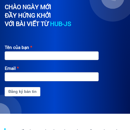
CHÀO NGÀY MỚI
ĐẦY HỨNG KHỞI
VỚI BÀI VIẾT TỪ
HUB-JS
Tên của bạn
Email
Đăng ký bản tin