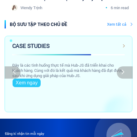
doanh nghiệp Dược phân phối cùng cộng đồng
Wendy Trịnh
6 min read
Tâm sự Marketing Y Dược
BỘ SƯU TẬP THEO CHỦ ĐỀ
Xem tất cả
CASE STUDIES
Đây là các tình huống thực tế mà Hub-JS đã triển khai cho
khách hàng. Cùng với đó là kết quả mà khách hàng đã đạt được
sau khi ứng dụng giải pháp của Hub-JS.
Xem ngay
Đăng kí nhận tin mỗi ngày