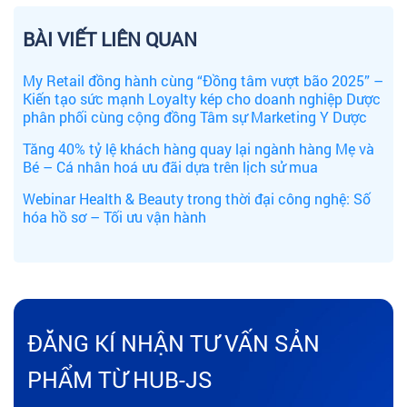
BÀI VIẾT LIÊN QUAN
My Retail đồng hành cùng “Đồng tâm vượt bão 2025” –
Kiến tạo sức mạnh Loyalty kép cho doanh nghiệp Dược
phân phối cùng cộng đồng Tâm sự Marketing Y Dược
Tăng 40% tỷ lệ khách hàng quay lại ngành hàng Mẹ và
Bé – Cá nhân hoá ưu đãi dựa trên lịch sử mua
Webinar Health & Beauty trong thời đại công nghệ: Số
hóa hồ sơ – Tối ưu vận hành
ĐĂNG KÍ NHẬN TƯ VẤN SẢN
PHẨM TỪ HUB-JS