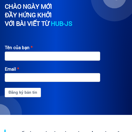
CHÀO NGÀY MỚI
ĐẦY HỨNG KHỞI
VỚI BÀI VIẾT TỪ
HUB-JS
Tên của bạn
Email
Đăng ký bản tin