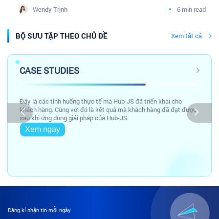
doanh nghiệp Dược phân phối cùng cộng đồng
Wendy Trịnh
6 min read
Tâm sự Marketing Y Dược
BỘ SƯU TẬP THEO CHỦ ĐỀ
Xem tất cả
CASE STUDIES
Đây là các tình huống thực tế mà Hub-JS đã triển khai cho
khách hàng. Cùng với đó là kết quả mà khách hàng đã đạt được
sau khi ứng dụng giải pháp của Hub-JS.
Xem ngay
Đăng kí nhận tin mỗi ngày