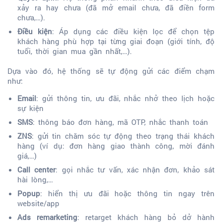
xảy ra hay chưa (đã mở email chưa, đã điền form
chưa,…).
Điều kiện
: Áp dụng các điều kiện lọc để chọn tệp
khách hàng phù hợp tại từng giai đoạn (giới tính, độ
tuổi, thời gian mua gần nhất,…).
Dựa vào đó, hệ thống sẽ tự động gửi các điểm chạm
như:
Email
: gửi thông tin, ưu đãi, nhắc nhở theo lịch hoặc
sự kiện
SMS
: thông báo đơn hàng, mã OTP, nhắc thanh toán
ZNS
: gửi tin chăm sóc tự động theo trạng thái khách
hàng (ví dụ: đơn hàng giao thành công, mời đánh
giá,…)
Call center
: gọi nhắc tư vấn, xác nhận đơn, khảo sát
hài lòng,…
Popup
: hiển thị ưu đãi hoặc thông tin ngay trên
website/app
Ads remarketing
: retarget khách hàng bỏ dở hành