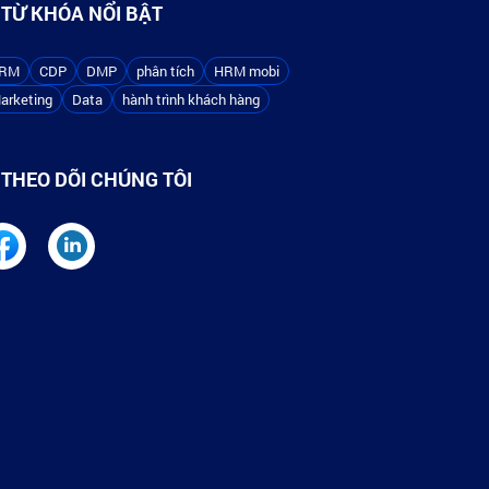
TỪ KHÓA NỔI BẬT
RM
CDP
DMP
phân tích
HRM mobi
arketing
Data
hành trình khách hàng
THEO DÕI CHÚNG TÔI