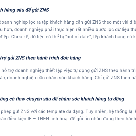
h hàng sâu để gửi ZNS
 doanh nghiệp lọc ra tệp khách hàng cần gửi ZNS theo một vài đi
u hơn, doanh nghiệp phải thực hiện rất nhiều bước lọc dữ liệu t
điệp.
Chưa kể, dữ liệu có thể bị “out of date”, tệp khách hàng cũ
 trợ gửi ZNS theo hành trình đơn hàng
hỗ trợ doanh nghiệp thiết lập việc tự động gửi ZNS theo hành tr
hác, doanh nghiệp cần chăm sóc khách hàng. Chỉ gửi ZNS theo hà
hông có flow chuyên sâu để chăm sóc khách hàng tự động
phép gửi ZNS với các template đa dạng. Tuy nhiên, hệ thống lại 
ác điều kiện IF – THEN linh hoạt để gửi tin nhắn đúng theo hành