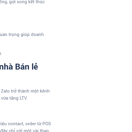
ống, gửi xong kết thúc
quan trọng giúp doanh
.
 nhà Bán lẻ
n Zalo trở thành một kênh
vừa tăng LTV.
iệu contact, order từ POS
 đây chỉ với một vài thao