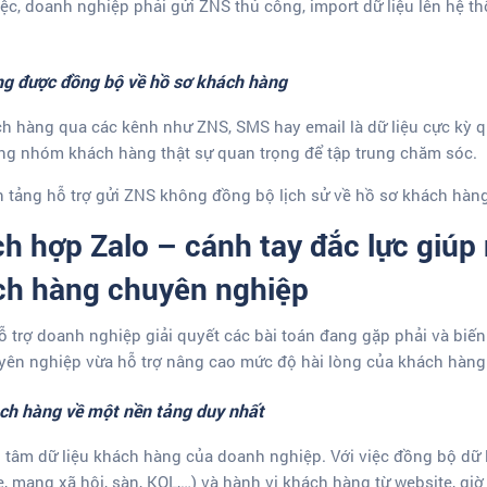
ệc, doanh nghiệp phải gửi ZNS thủ công, import dữ liệu lên hệ th
ng được đồng bộ về hồ sơ khách hàng
ch hàng qua các kênh như ZNS, SMS hay email là dữ liệu cực kỳ 
ng nhóm khách hàng thật sự quan trọng để tập trung chăm sóc.
ền tảng hỗ trợ gửi ZNS không đồng bộ lịch sử về hồ sơ khách hàng
ích hợp Zalo – cánh tay đắc lực giúp
ch hàng chuyên nghiệp
hỗ trợ doanh nghiệp giải quyết các bài toán đang gặp phải và biế
ên nghiệp vừa hỗ trợ nâng cao mức độ hài lòng của khách hàng 
hách hàng về một nền tảng duy nhất
g tâm dữ liệu khách hàng của doanh nghiệp. Với việc đồng bộ dữ l
e, mạng xã hội, sàn, KOL,…) và hành vi khách hàng từ website, giờ