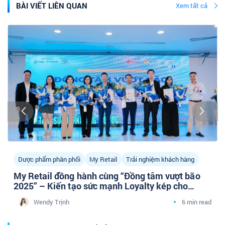
BÀI VIẾT LIÊN QUAN
Xem tất cả
Dược phẩm phân phối
My Retail
Trải nghiệm khách hàng
My Retail đồng hành cùng “Đồng tâm vượt bão
2025” – Kiến tạo sức mạnh Loyalty kép cho
doanh nghiệp Dược phân phối cùng cộng đồng
Wendy Trịnh
6 min read
Tâm sự Marketing Y Dược