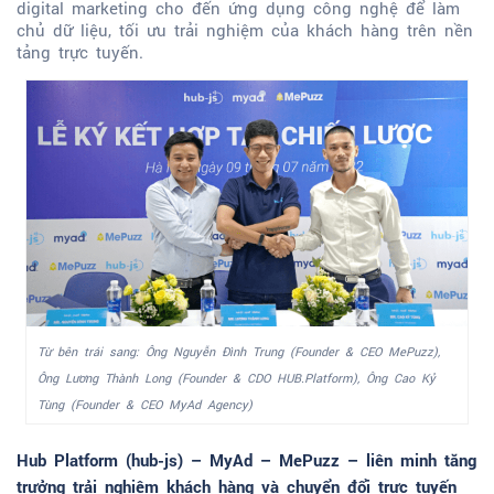
digital marketing cho đến ứng dụng công nghệ để làm
chủ dữ liệu, tối ưu trải nghiệm của khách hàng trên nền
tảng trực tuyến.
Từ bên trái sang: Ông Nguyễn Đình Trung (Founder & CEO MePuzz),
Ông Lương Thành Long (Founder & CDO HUB.Platform), Ông Cao Kỷ
Tùng (Founder & CEO MyAd Agency)
Hub Platform (hub-js) – MyAd – MePuzz – liên minh tăng
trưởng trải nghiệm khách hàng và chuyển đổi trực tuyến