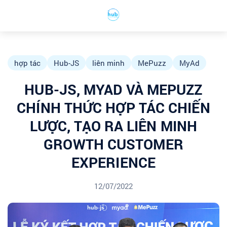
hợp tác
Hub-JS
liên minh
MePuzz
MyAd
HUB-JS, MYAD VÀ MEPUZZ
CHÍNH THỨC HỢP TÁC CHIẾN
LƯỢC, TẠO RA LIÊN MINH
GROWTH CUSTOMER
EXPERIENCE
12/07/2022