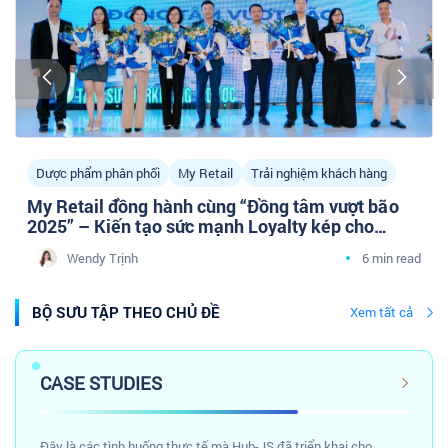
Dược phẩm phân phối
My Retail
Trải nghiệm khách hàng
My Retail đồng hành cùng “Đồng tâm vượt bão
2025” – Kiến tạo sức mạnh Loyalty kép cho
doanh nghiệp Dược phân phối cùng cộng đồng
Wendy Trịnh
6 min read
Tâm sự Marketing Y Dược
BỘ SƯU TẬP THEO CHỦ ĐỀ
Xem tất cả
CASE STUDIES
Đây là các tình huống thực tế mà Hub-JS đã triển khai cho