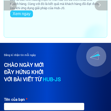
khách hàng. Cùng với đó là kết quả mà khách hàng đã đạt được
sau khi ứng dụng giải pháp của Hub-JS.
Xem ngay
Đăng kí nhận tin mỗi ngày
CHÀO NGÀY MỚI
ĐẦY HỨNG KHỞI
VỚI BÀI VIẾT TỪ
HUB-JS
Tên của bạn