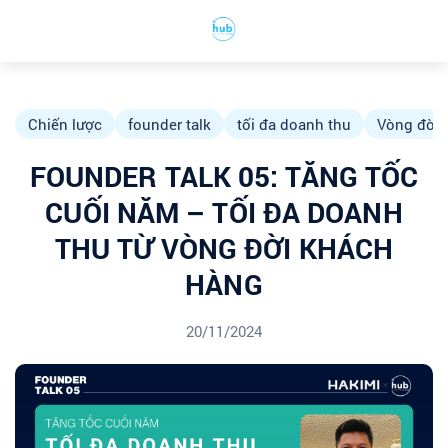
Chiến lược
founder talk
tối đa doanh thu
Vòng đời 
FOUNDER TALK 05: TĂNG TỐC
CUỐI NĂM – TỐI ĐA DOANH
THU TỪ VÒNG ĐỜI KHÁCH
HÀNG
20/11/2024