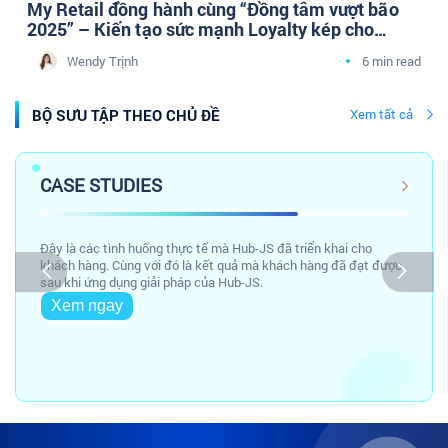
My Retail đồng hành cùng “Đồng tâm vượt bão
2025” – Kiến tạo sức mạnh Loyalty kép cho
doanh nghiệp Dược phân phối cùng cộng đồng
Wendy Trịnh
6 min read
Tâm sự Marketing Y Dược
BỘ SƯU TẬP THEO CHỦ ĐỀ
Xem tất cả
CASE STUDIES
Đây là các tình huống thực tế mà Hub-JS đã triển khai cho
khách hàng. Cùng với đó là kết quả mà khách hàng đã đạt được
sau khi ứng dụng giải pháp của Hub-JS.
Xem ngay