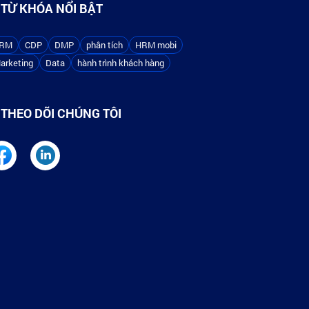
TỪ KHÓA NỔI BẬT
RM
CDP
DMP
phân tích
HRM mobi
arketing
Data
hành trình khách hàng
THEO DÕI CHÚNG TÔI