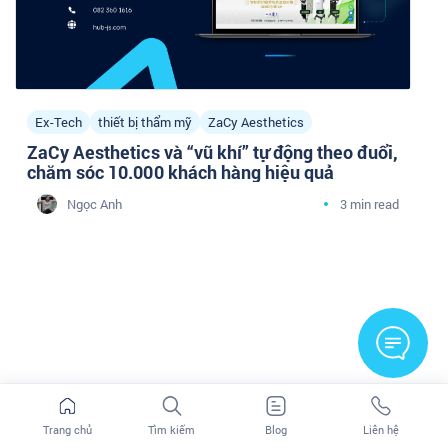
Ex-Tech
thiết bị thẩm mỹ
ZaCy Aesthetics
ZaCy Aesthetics và “vũ khí” tự động theo đuổi,
chăm sóc 10.000 khách hàng hiệu quả
Ngọc Anh
3 min read
Trang chủ
Tìm kiếm
Blog
Liên hệ